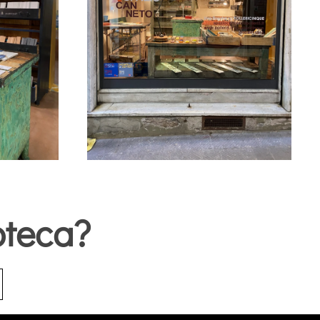
Ingrandisci
oteca?