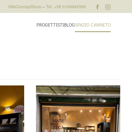
VillaConceptStore
–
Tel. +39 0108949399
PROGETTISTI
BLOG
SPAZIO CANNETO