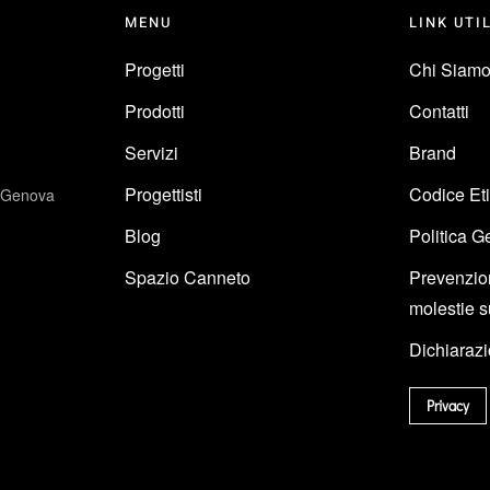
MENU
LINK UTI
Progetti
Chi Siam
Prodotti
Contatti
Servizi
Brand
Progettisti
Codice Et
9 Genova
Blog
Politica G
Spazio Canneto
Prevenzion
molestie s
Dichiarazi
Privacy