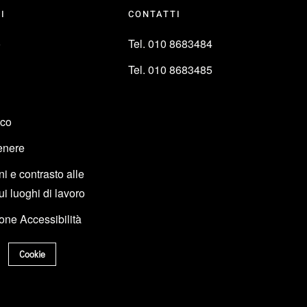
LI
CONTATTI
o
Tel. 010 8683484
Tel. 010 8683485
ico
enere
i e contrasto alle
ui luoghi di lavoro
one Accessibilità
Cookie