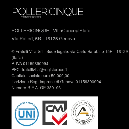
POLLERICINQUE - VillaConceptStore
Via Polleri, 5R - 16125 Genova
© Fratelli Villa Srl - Sede legale: via Carlo Barabino 15R - 1612
(Italia)
P. IVA 01159390994
PEC: fratellivilla@registerpec.it
Capitale sociale euro 50.000,00
Iscrizione Reg. Imprese di Genova 01159390994
Numero R.E.A. GE 389196