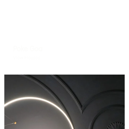
Poke Goa
View Houses