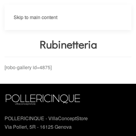
Skip to main content
Rubinetteria
[robo-gallery id=4875]
POLLERICINQUE - VillaConceptStore
Via Polleri, 5R - 16125 Genova